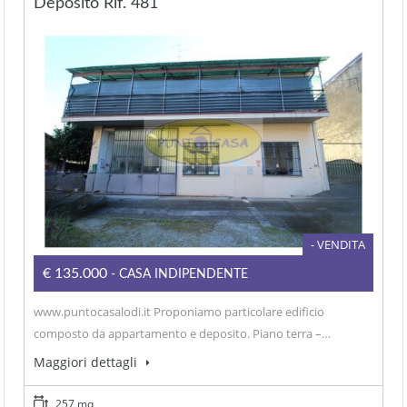
Deposito Rif. 481
- VENDITA
€135.000
- CASA INDIPENDENTE
www.puntocasalodi.it Proponiamo particolare edificio
composto da appartamento e deposito. Piano terra –…
Maggiori dettagli
257 mq