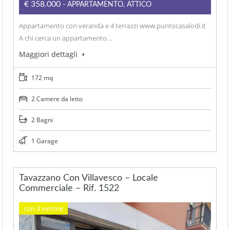
€358.000
- APPARTAMENTO, ATTICO
Appartamento con veranda e 4 terrazzi www.puntocasalodi.it
A chi cerca un appartamento…
Maggiori dettagli
172 mq
2 Camere da letto
2 Bagni
1 Garage
Tavazzano Con Villavesco – Locale
Commerciale – Rif. 1522
con 3 vetrine