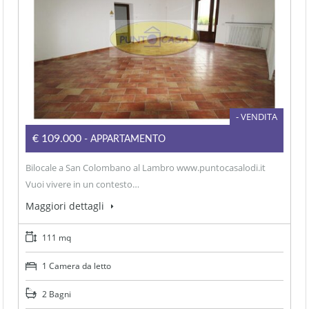
- VENDITA
€109.000
- APPARTAMENTO
Bilocale a San Colombano al Lambro www.puntocasalodi.it
Vuoi vivere in un contesto…
Maggiori dettagli
111 mq
1 Camera da letto
2 Bagni