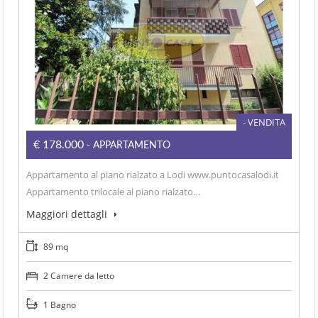
- VENDITA
€178.000
- APPARTAMENTO
Appartamento al piano rialzato a Lodi www.puntocasalodi.it
Appartamento trilocale al piano rialzato…
Maggiori dettagli
89 mq
2 Camere da letto
1 Bagno