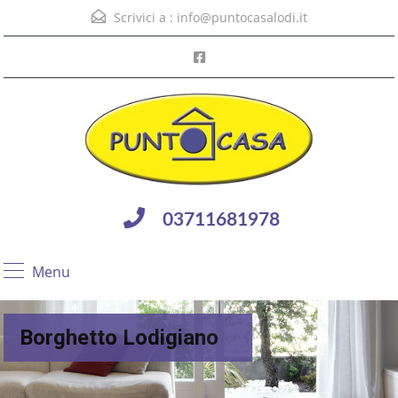
Scrivici a :
info@puntocasalodi.it
03711681978
Menu
Borghetto Lodigiano