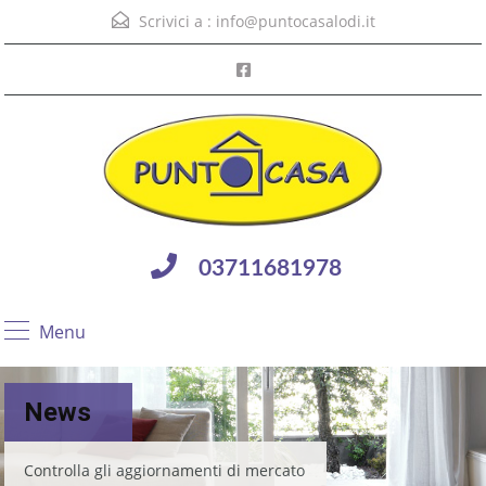
Scrivici a :
info@puntocasalodi.it
03711681978
Menu
News
Controlla gli aggiornamenti di mercato