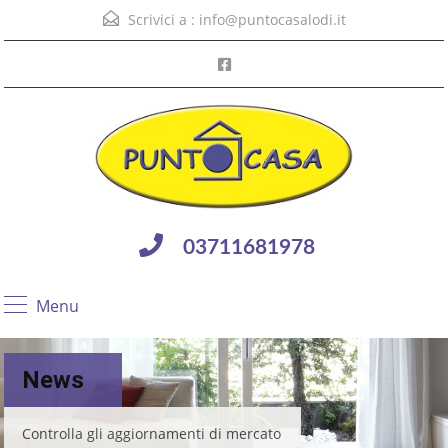
Scrivici a :
info@puntocasalodi.it
03711681978
Menu
News
Controlla gli aggiornamenti di mercato