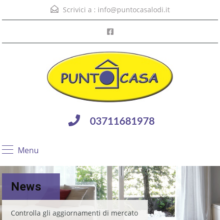
Scrivici a :
info@puntocasalodi.it
03711681978
Menu
News
Controlla gli aggiornamenti di mercato