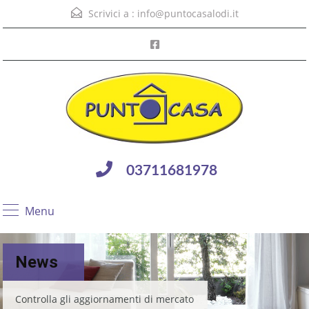
Scrivici a :
info@puntocasalodi.it
03711681978
Menu
News
Controlla gli aggiornamenti di mercato